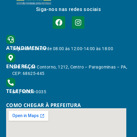
Siga-nos nas redes sociais
ATENDIMENTO
Segunda à Sexta de 08:00 às 12:00-14:00 às 18:00
ENDEREÇO
End.: Av. do Contorno, 1212, Centro – Paragominas – PA,
CEP: 68625-445
TELEFONE
(91) 98309-0035
COMO CHEGAR À PREFEITURA