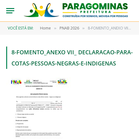
VOCÊ ESTÁ EM:
Home
PNAB 2026
8-FOMENTO_ANEXO VII_ declaracao-para-cotas-pessoas-negras-e-indigenas
»
»
8-FOMENTO_ANEXO VII_ DECLARACAO-PARA-
COTAS-PESSOAS-NEGRAS-E-INDIGENAS