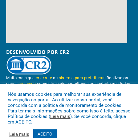
DESENVOLVIDO POR CR2
Muito mais que
criar site
ou
sistema para prefeituras
! Realizamos
uma
assessoria
completa, onde garantimos em contrato que todas
as exigências das
leis de transparência pública
serão atendidas.
Nós usamos cookies para melhorar sua experiência de
navegação no portal. Ao utilizar nosso portal, você
Conheça o
PNTP
e o
Radar da Transparência Pública
concorda com a política de monitoramento de cookies.
Para ter mais informações sobre como isso é feito, acesse
Política de cookies (
Leia mais
). Se você concorda, clique
em ACEITO.
Prefeitura Municipal de Paragominas.
Todos os direitos reservados a
Leia mais
ACEITO