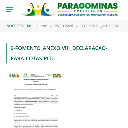
VOCÊ ESTÁ EM:
Home
PNAB 2026
9-FOMENTO_ANEXO VIII_declaracao-para-cotas-pcd
»
»
9-FOMENTO_ANEXO VIII_DECLARACAO-
PARA-COTAS-PCD