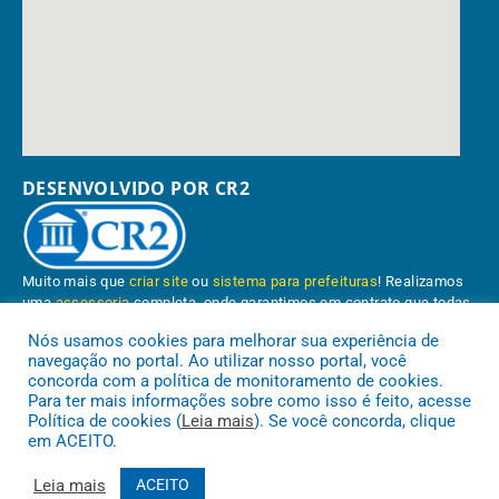
DESENVOLVIDO POR CR2
Muito mais que
criar site
ou
sistema para prefeituras
! Realizamos
uma
assessoria
completa, onde garantimos em contrato que todas
as exigências das
leis de transparência pública
serão atendidas.
Nós usamos cookies para melhorar sua experiência de
navegação no portal. Ao utilizar nosso portal, você
Conheça o
PNTP
e o
Radar da Transparência Pública
concorda com a política de monitoramento de cookies.
Para ter mais informações sobre como isso é feito, acesse
Política de cookies (
Leia mais
). Se você concorda, clique
em ACEITO.
Prefeitura Municipal de Paragominas.
Todos os direitos reservados a
Leia mais
ACEITO