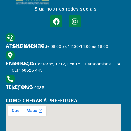
Siga-nos nas redes sociais
ATENDIMENTO
Segunda à Sexta de 08:00 às 12:00-14:00 às 18:00
ENDEREÇO
End.: Av. do Contorno, 1212, Centro – Paragominas – PA,
CEP: 68625-445
TELEFONE
(91) 98309-0035
COMO CHEGAR À PREFEITURA