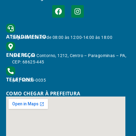
ATENDIMENTO
Segunda à Sexta de 08:00 às 12:00-14:00 às 18:00
ENDEREÇO
End.: Av. do Contorno, 1212, Centro – Paragominas – PA,
CEP: 68625-445
TELEFONE
(91) 98309-0035
COMO CHEGAR À PREFEITURA