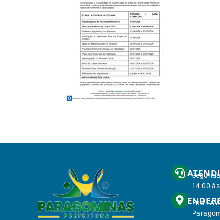
ATEND
Segunda 
14:00 às
ENDER
End.: Av
Paragom