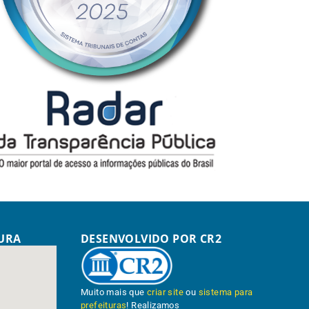
TURA
DESENVOLVIDO POR CR2
Muito mais que
criar site
ou
sistema para
prefeituras
! Realizamos