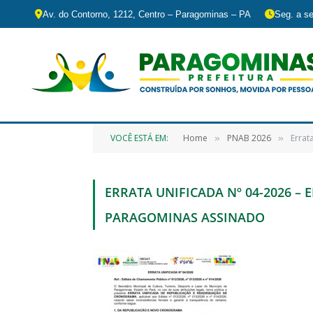
Av. do Contorno, 1212, Centro – Paragominas – PA
Seg. a se
VOCÊ ESTÁ EM:
Home
PNAB 2026
Errat
»
»
ERRATA UNIFICADA Nº 04-2026 – E
PARAGOMINAS ASSINADO