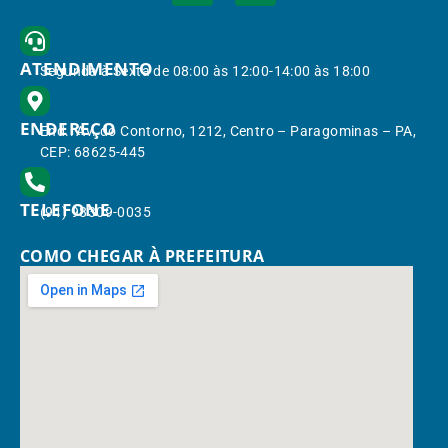
ATENDIMENTO
Segunda à Sexta de 08:00 às 12:00-14:00 às 18:00
ENDEREÇO
End.: Av. do Contorno, 1212, Centro – Paragominas – PA,
CEP: 68625-445
TELEFONE
(91) 98309-0035
COMO CHEGAR À PREFEITURA