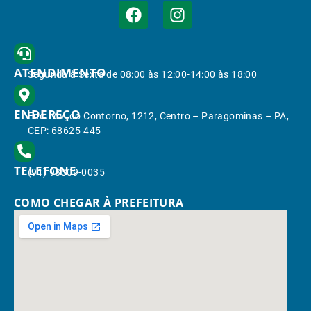
ATENDIMENTO
Segunda à Sexta de 08:00 às 12:00-14:00 às 18:00
ENDEREÇO
End.: Av. do Contorno, 1212, Centro – Paragominas – PA,
CEP: 68625-445
TELEFONE
(91) 98309-0035
COMO CHEGAR À PREFEITURA