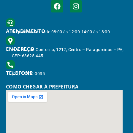
ATENDIMENTO
Segunda à Sexta de 08:00 às 12:00-14:00 às 18:00
ENDEREÇO
End.: Av. do Contorno, 1212, Centro – Paragominas – PA,
CEP: 68625-445
TELEFONE
(91) 98309-0035
COMO CHEGAR À PREFEITURA