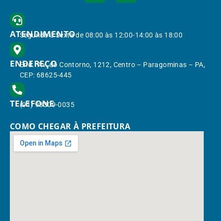
ATENDIMENTO
Segunda à Sexta de 08:00 às 12:00-14:00 às 18:00
ENDEREÇO
End.: Av. do Contorno, 1212, Centro – Paragominas – PA,
CEP: 68625-445
TELEFONE
(91) 98309-0035
COMO CHEGAR À PREFEITURA