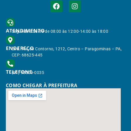
ATENDIMENTO
Segunda à Sexta de 08:00 às 12:00-14:00 às 18:00
ENDEREÇO
End.: Av. do Contorno, 1212, Centro – Paragominas – PA,
CEP: 68625-445
TELEFONE
(91) 98309-0035
COMO CHEGAR À PREFEITURA