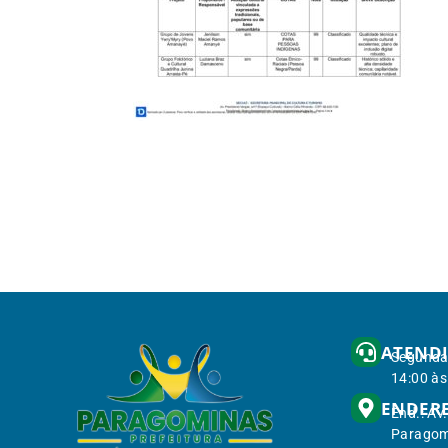
ATEND
Segunda 
14:00 às
ENDER
End.: Av
Paragom