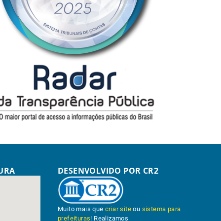
TURA
DESENVOLVIDO POR CR2
Muito mais que
criar site
ou
sistema para
prefeituras
! Realizamos