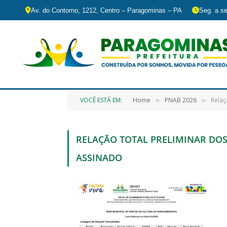
Av. do Contorno, 1212, Centro – Paragominas – PA
Seg. a se
VOCÊ ESTÁ EM:
Home
PNAB 2026
Relaç
»
»
RELAÇÃO TOTAL PRELIMINAR DOS 
ASSINADO