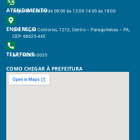
ATENDIMENTO
Segunda à Sexta de 08:00 às 12:00-14:00 às 18:00
ENDEREÇO
End.: Av. do Contorno, 1212, Centro – Paragominas – PA,
CEP: 68625-445
TELEFONE
(91) 98309-0035
COMO CHEGAR À PREFEITURA