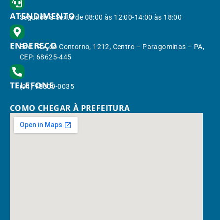
ATENDIMENTO
Segunda à Sexta de 08:00 às 12:00-14:00 às 18:00
ENDEREÇO
End.: Av. do Contorno, 1212, Centro – Paragominas – PA,
CEP: 68625-445
TELEFONE
(91) 98309-0035
COMO CHEGAR À PREFEITURA