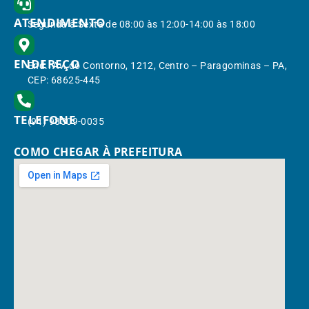
ATENDIMENTO
Segunda à Sexta de 08:00 às 12:00-14:00 às 18:00
ENDEREÇO
End.: Av. do Contorno, 1212, Centro – Paragominas – PA,
CEP: 68625-445
TELEFONE
(91) 98309-0035
COMO CHEGAR À PREFEITURA