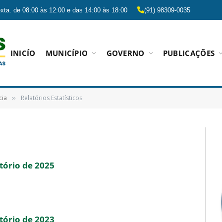
xta. de 08:00 às 12:00 e das 14:00 às 18:00
(91) 98309-0035
INICÍO
MUNICÍPIO
GOVERNO
PUBLICAÇÕES
cia
Relatórios Estatísticos
»
tório de 2025
tório de 2023