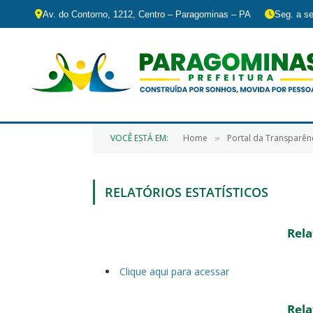
Av. do Contorno, 1212, Centro – Paragominas – PA
Seg. a se
VOCÊ ESTÁ EM:
Home
Portal da Transparên
»
RELATÓRIOS ESTATÍSTICOS
Rela
Clique aqui para acessar
Rela