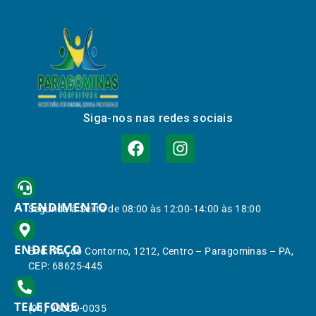
Siga-nos nas redes sociais
ATENDIMENTO
Segunda à Sexta de 08:00 às 12:00-14:00 às 18:00
ENDEREÇO
End.: Av. do Contorno, 1212, Centro – Paragominas – PA,
CEP: 68625-445
TELEFONE
(91) 98309-0035