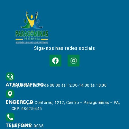
Siga-nos nas redes sociais
ATENDIMENTO
Segunda à Sexta de 08:00 às 12:00-14:00 às 18:00
ENDEREÇO
End.: Av. do Contorno, 1212, Centro – Paragominas – PA,
CEP: 68625-445
TELEFONE
(91) 98309-0035