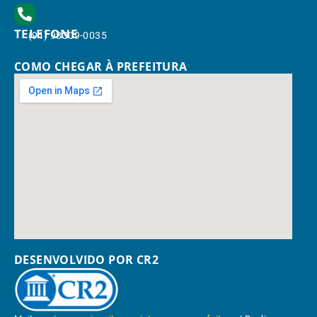
TELEFONE
(91) 98309-0035
COMO CHEGAR À PREFEITURA
DESENVOLVIDO POR CR2