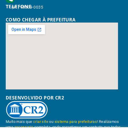
TELEFONE
(91) 98309-0035
COMO CHEGAR À PREFEITURA
DESENVOLVIDO POR CR2
Muito mais que
criar site
ou
sistema para prefeituras
! Realizamos
uma
assessoria
completa, onde garantimos em contrato que todas