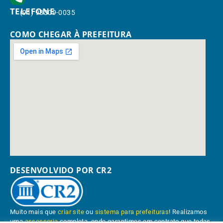
TELEFONE
(91) 98309-0035
COMO CHEGAR À PREFEITURA
DESENVOLVIDO POR CR2
Muito mais que
criar site
ou
sistema para prefeituras
! Realizamos
uma
assessoria
completa, onde garantimos em contrato que todas