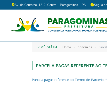
Av. do Contorno, 1212, Centro – Paragominas – PA
Seg. a se
VOCÊ ESTÁ EM:
Home
Convênios
Parce
»
»
PARCELA PAGAS REFERENTE AO TE
Parcela pagas referente ao Termo de Parceria n