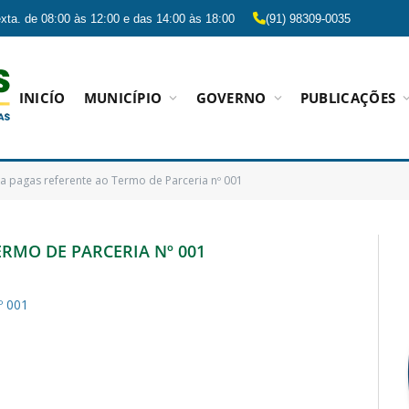
xta. de 08:00 às 12:00 e das 14:00 às 18:00
(91) 98309-0035
INICÍO
MUNICÍPIO
GOVERNO
PUBLICAÇÕES
la pagas referente ao Termo de Parceria nº 001
RMO DE PARCERIA Nº 001
º 001