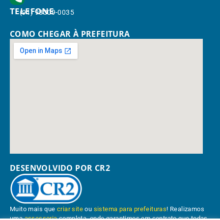
TELEFONE
(91) 98309-0035
COMO CHEGAR À PREFEITURA
DESENVOLVIDO POR CR2
Muito mais que
criar site
ou
sistema para prefeituras
! Realizamos
uma
assessoria
completa, onde garantimos em contrato que todas