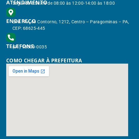
ATENDIMENTO
Segunda à Sexta de 08:00 às 12:00-14:00 às 18:00
ENDEREÇO
End.: Av. do Contorno, 1212, Centro – Paragominas – PA,
CEP: 68625-445
TELEFONE
(91) 98309-0035
COMO CHEGAR À PREFEITURA