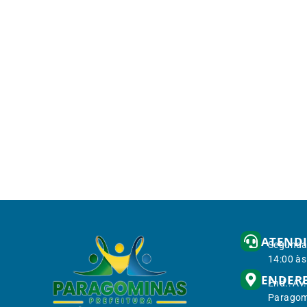
ATEND
Segunda 
14:00 às
ENDER
End.: Av
Paragom