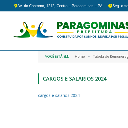
Av. do Contorno, 1212, Centro – Paragominas – PA
Seg. a se
VOCÊ ESTÁ EM:
Home
Tabela de Remunera
»
CARGOS E SALARIOS 2024
cargos e salarios 2024