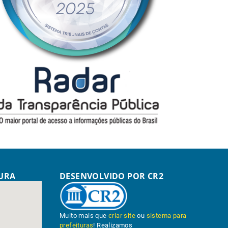
TURA
DESENVOLVIDO POR CR2
Muito mais que
criar site
ou
sistema para
prefeituras
! Realizamos