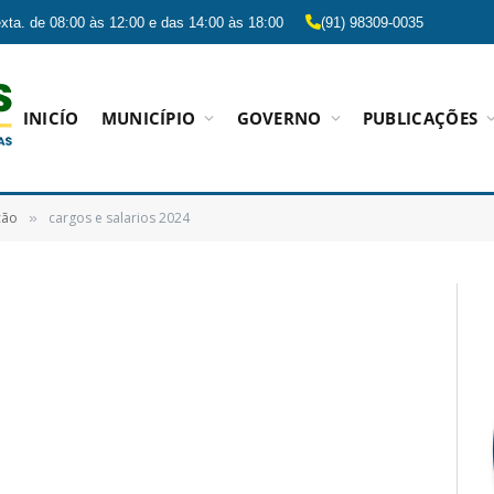
xta. de 08:00 às 12:00 e das 14:00 às 18:00
(91) 98309-0035
INICÍO
MUNICÍPIO
GOVERNO
PUBLICAÇÕES
ção
cargos e salarios 2024
»