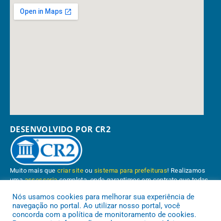
DESENVOLVIDO POR CR2
Muito mais que
criar site
ou
sistema para prefeituras
! Realizamos
uma
assessoria
completa, onde garantimos em contrato que todas
as exigências das
leis de transparência pública
serão atendidas.
Nós usamos cookies para melhorar sua experiência de
navegação no portal. Ao utilizar nosso portal, você
Conheça o
PNTP
e o
Radar da Transparência Pública
concorda com a política de monitoramento de cookies.