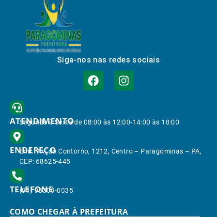
Siga-nos nas redes sociais
ATENDIMENTO
Segunda à Sexta de 08:00 às 12:00-14:00 às 18:00
ENDEREÇO
End.: Av. do Contorno, 1212, Centro – Paragominas – PA,
CEP: 68625-445
TELEFONE
(91) 98309-0035
COMO CHEGAR À PREFEITURA