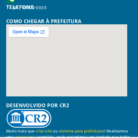
TELEFONE
(91) 98309-0035
COMO CHEGAR À PREFEITURA
DESENVOLVIDO POR CR2
Muito mais que
criar site
ou
sistema para prefeituras
! Realizamos
uma
assessoria
completa, onde garantimos em contrato que todas