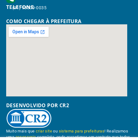
TELEFONE
(91) 98309-0035
COMO CHEGAR À PREFEITURA
DESENVOLVIDO POR CR2
Muito mais que
criar site
ou
sistema para prefeituras
! Realizamos
uma
assessoria
completa, onde garantimos em contrato que todas