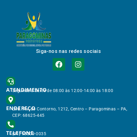
Siga-nos nas redes sociais
ATENDIMENTO
Segunda à Sexta de 08:00 às 12:00-14:00 às 18:00
ENDEREÇO
End.: Av. do Contorno, 1212, Centro – Paragominas – PA,
CEP: 68625-445
TELEFONE
(91) 98309-0035