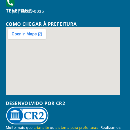
TELEFONE
(91) 98309-0035
COMO CHEGAR À PREFEITURA
DESENVOLVIDO POR CR2
Muito mais que
criar site
ou
sistema para prefeituras
! Realizamos