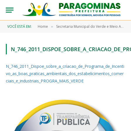
VOCÊ ESTÁ EM:
Home
Secretaria Municipal do Verde e Meio Ambiente – SEMMA
»
N_746_2011_DISPOE_SOBRE_A_CRIACAO_DE_P
N_746_2011_Dispoe_sobre_a_criacao_de_Programa_de_Incenti
vo_as_boas_praticas_ambientais_dos_estabelicimentos_comer
ciais_e_industriais_PROGRA_MAIS_VERDE