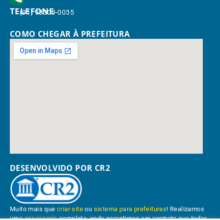
TELEFONE
(91) 98309-0035
COMO CHEGAR À PREFEITURA
DESENVOLVIDO POR CR2
Muito mais que
criar site
ou
sistema para prefeituras
! Realizamos
uma
assessoria
completa, onde garantimos em contrato que todas