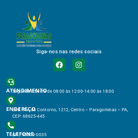
Siga-nos nas redes sociais
ATENDIMENTO
Segunda à Sexta de 08:00 às 12:00-14:00 às 18:00
ENDEREÇO
End.: Av. do Contorno, 1212, Centro – Paragominas – PA,
CEP: 68625-445
TELEFONE
(91) 98309-0035