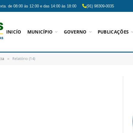
xta. de 08:00 às 12:00 e das 14:00 às 18:00
(91) 98309-0035
INICÍO
MUNICÍPIO
GOVERNO
PUBLICAÇÕES
cia
Relatório (14)
»