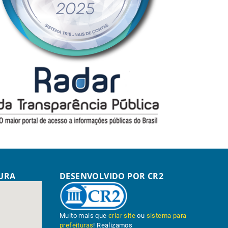
TURA
DESENVOLVIDO POR CR2
Muito mais que
criar site
ou
sistema para
prefeituras
! Realizamos