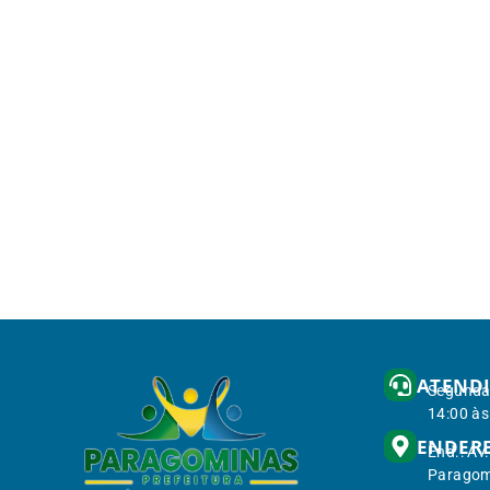
ATEND
Segunda 
14:00 às
ENDER
End.: Av
Paragom