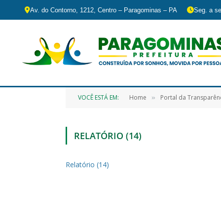
Av. do Contorno, 1212, Centro – Paragominas – PA
Seg. a se
VOCÊ ESTÁ EM:
Home
Portal da Transparên
»
RELATÓRIO (14)
Relatório (14)