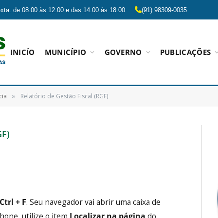
xta. de 08:00 às 12:00 e das 14:00 às 18:00
(91) 98309-0035
INICÍO
MUNICÍPIO
GOVERNO
PUBLICAÇÕES
cia
Relatório de Gestão Fiscal (RGF)
»
GF)
Ctrl + F
. Seu navegador vai abrir uma caixa de
hone, utilize o item
Localizar na página
do