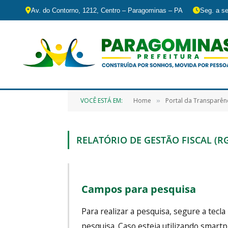
Av. do Contorno, 1212, Centro – Paragominas – PA
Seg. a se
VOCÊ ESTÁ EM:
Home
Portal da Transparên
»
RELATÓRIO DE GESTÃO FISCAL (R
Campos para pesquisa
Para realizar a pesquisa, segure a tecla
pesquisa. Caso esteja utilizando smartp