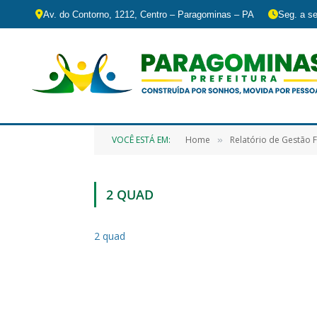
Av. do Contorno, 1212, Centro – Paragominas – PA
Seg. a se
VOCÊ ESTÁ EM:
Home
Relatório de Gestão F
»
2 QUAD
2 quad