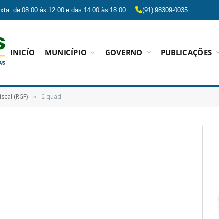
xta. de 08:00 às 12:00 e das 14:00 às 18:00
(91) 98309-0035
INICÍO
MUNICÍPIO
GOVERNO
PUBLICAÇÕES
iscal (RGF)
2 quad
»