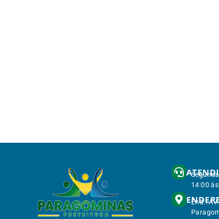
ATEND
Segunda 
14:00 às
ENDER
End.: Av
Paragom