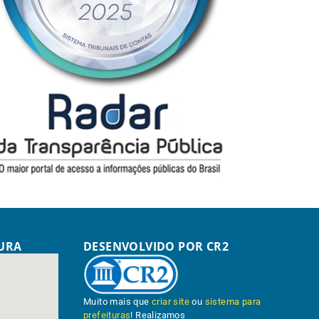
TURA
DESENVOLVIDO POR CR2
Muito mais que
criar site
ou
sistema para
prefeituras
! Realizamos