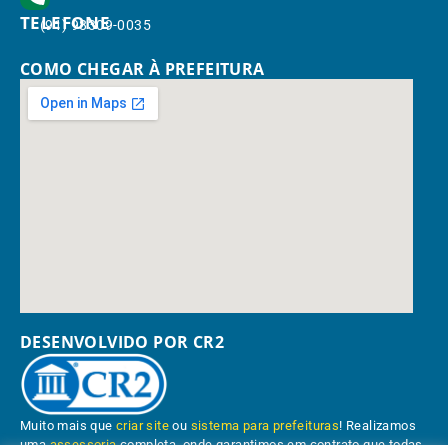
TELEFONE
(91) 98309-0035
COMO CHEGAR À PREFEITURA
DESENVOLVIDO POR CR2
Muito mais que
criar site
ou
sistema para prefeituras
! Realizamos
uma
assessoria
completa, onde garantimos em contrato que todas