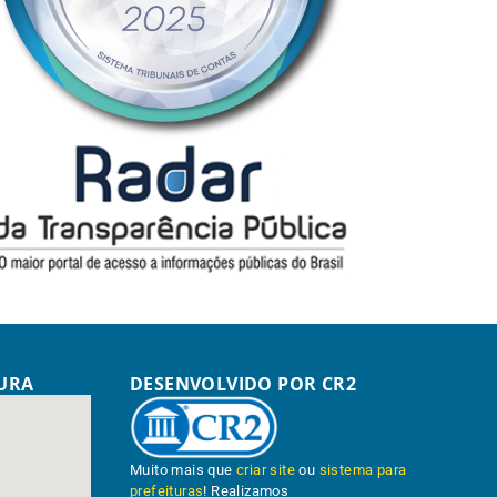
TURA
DESENVOLVIDO POR CR2
Muito mais que
criar site
ou
sistema para
prefeituras
! Realizamos