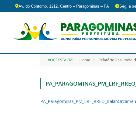
Av. do Contorno, 1212, Centro – Paragominas – PA
Seg. a se
VOCÊ ESTÁ EM:
Home
Relatório Resumido 
»
PA_PARAGOMINAS_PM_LRF_RREO
PA_Paragominas_PM_LRF_RREO_BalanOrcamen