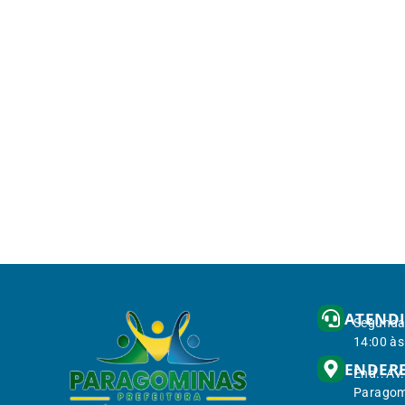
ATEND
Segunda 
14:00 às
ENDER
End.: Av
Paragom