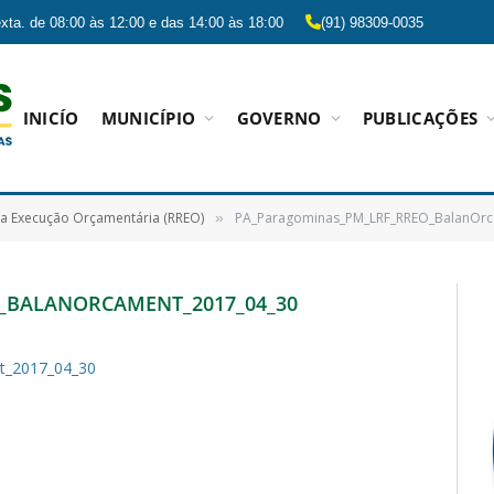
xta. de 08:00 às 12:00 e das 14:00 às 18:00
(91) 98309-0035
INICÍO
MUNICÍPIO
GOVERNO
PUBLICAÇÕES
da Execução Orçamentária (RREO)
PA_Paragominas_PM_LRF_RREO_BalanOrc
»
_BALANORCAMENT_2017_04_30
t_2017_04_30