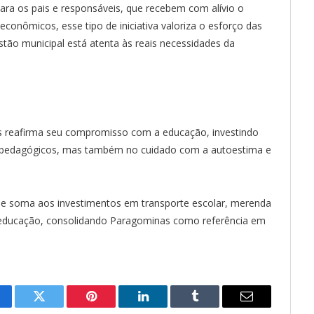
ara os pais e responsáveis, que recebem com alívio o
conômicos, esse tipo de iniciativa valoriza o esforço das
stão municipal está atenta às reais necessidades da
as reafirma seu compromisso com a educação, investindo
s pedagógicos, mas também no cuidado com a autoestima e
se soma aos investimentos em transporte escolar, merenda
da educação, consolidando Paragominas como referência em
cebook
Twitter
Pinterest
LinkedIn
Tumblr
Email