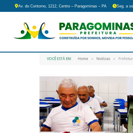
Av. do Contorno, 1212, Centro – Paragominas – PA
Seg. a se
VOCÊ ESTÁ EM:
Home
Notícias
Prefeitu
»
»