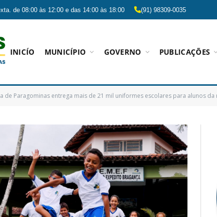
xta. de 08:00 às 12:00 e das 14:00 às 18:00
(91) 98309-0035
INICÍO
MUNICÍPIO
GOVERNO
PUBLICAÇÕES
ra de Paragominas entrega mais de 21 mil uniformes escolares para alunos da 