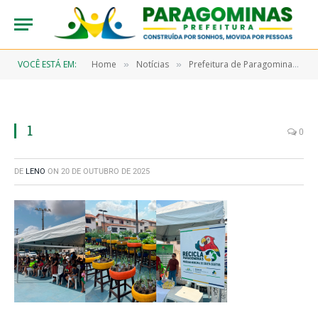
VOCÊ ESTÁ EM:
Home
Notícias
Prefeitura de Paragominas lança Projeto Hortas Periurbanas na Praça da Morada dos Ventos
»
»
1
0
DE
LENO
ON
20 DE OUTUBRO DE 2025