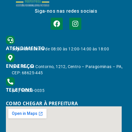
Siga-nos nas redes sociais
ATENDIMENTO
Segunda à Sexta de 08:00 às 12:00-14:00 às 18:00
ENDEREÇO
End.: Av. do Contorno, 1212, Centro – Paragominas – PA,
CEP: 68625-445
TELEFONE
(91) 98309-0035
COMO CHEGAR À PREFEITURA