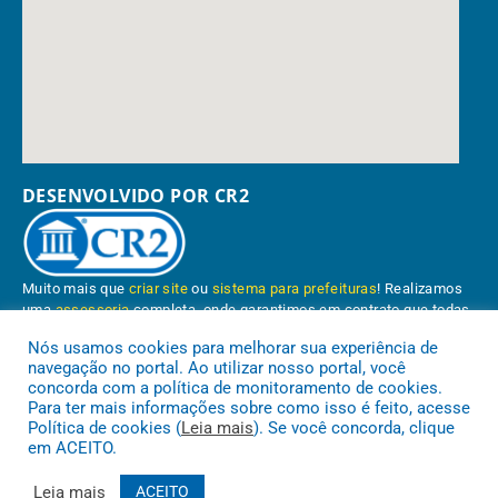
DESENVOLVIDO POR CR2
Muito mais que
criar site
ou
sistema para prefeituras
! Realizamos
uma
assessoria
completa, onde garantimos em contrato que todas
as exigências das
leis de transparência pública
serão atendidas.
Nós usamos cookies para melhorar sua experiência de
navegação no portal. Ao utilizar nosso portal, você
Conheça o
PNTP
e o
Radar da Transparência Pública
concorda com a política de monitoramento de cookies.
Para ter mais informações sobre como isso é feito, acesse
Política de cookies (
Leia mais
). Se você concorda, clique
em ACEITO.
Prefeitura Municipal de Paragominas.
Todos os direitos reservados a
Leia mais
ACEITO