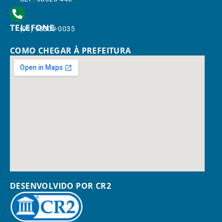
TELEFONE
(91) 98309-0035
COMO CHEGAR À PREFEITURA
DESENVOLVIDO POR CR2