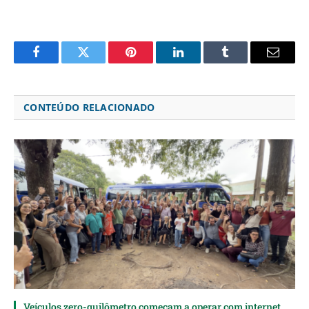
Facebook
Twitter
Pinterest
LinkedIn
Tumblr
Email
CONTEÚDO RELACIONADO
Veículos zero-quilômetro começam a operar com internet