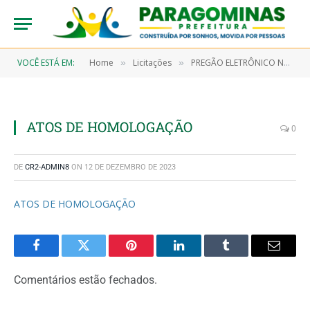
VOCÊ ESTÁ EM:
Home
Licitações
PREGÃO ELETRÔNICO N° 9/2022-00085 (CONTRATAÇÃO DE TRANSPORTE COM MOTORISTA, OBJETIVANDO ATENDER A SECRETARIA MUNICIPAL DE SAÚDE E SEUS PROGRAMAS E O HOSPITAL MUNICIPAL DE PARAGOMINAS NA REMOÇÃO DE PACIENTES PARA TRATAMENTO DE URGÊNCIA PARA HOSPITAIS CONVENIADOS AO SUS – SISTEMA ÚNICO DE SAÚDE EM BELÉM/PA E ULIÁNOPOLIS/PA)
»
»
ATOS DE HOMOLOGAÇÃO
0
DE
CR2-ADMIN8
ON
12 DE DEZEMBRO DE 2023
ATOS DE HOMOLOGAÇÃO
Facebook
Twitter
Pinterest
LinkedIn
Tumblr
Email
Comentários estão fechados.