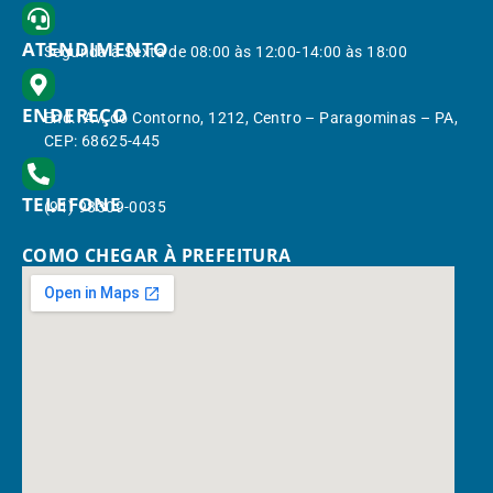
ATENDIMENTO
Segunda à Sexta de 08:00 às 12:00-14:00 às 18:00
ENDEREÇO
End.: Av. do Contorno, 1212, Centro – Paragominas – PA,
CEP: 68625-445
TELEFONE
(91) 98309-0035
COMO CHEGAR À PREFEITURA