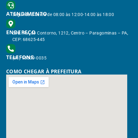
ATENDIMENTO
Segunda à Sexta de 08:00 às 12:00-14:00 às 18:00
ENDEREÇO
End.: Av. do Contorno, 1212, Centro – Paragominas – PA,
CEP: 68625-445
TELEFONE
(91) 98309-0035
COMO CHEGAR À PREFEITURA