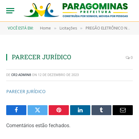
VOCÊ ESTÁ EM:
Home
Licitações
PREGÃO ELETRÔNICO N° 9/2022-00088 (CONTRATAÇÃO DE EMPRESA ESPECIALIZADA PARA PRESTAÇÃO DE SERVIÇO RELACIONADO À LEITURA DE PEÇA ANATÔMICA DE EXAME HISPATOLÓGICO, OBJETIVANDO ATENDER AOS PACIENTES DO PROGRAMA SAÚDE DA MULHER E HOSPITAL MUNICIPAL DE PARAGOMINAS)
»
»
PARECER JURÍDICO
0
DE
CR2-ADMIN8
ON
12 DE DEZEMBRO DE 2023
PARECER JURÍDICO
Facebook
Twitter
Pinterest
LinkedIn
Tumblr
Email
Comentários estão fechados.