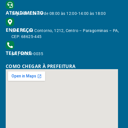
ATENDIMENTO
Segunda à Sexta de 08:00 às 12:00-14:00 às 18:00
ENDEREÇO
End.: Av. do Contorno, 1212, Centro – Paragominas – PA,
CEP: 68625-445
TELEFONE
(91) 98309-0035
COMO CHEGAR À PREFEITURA