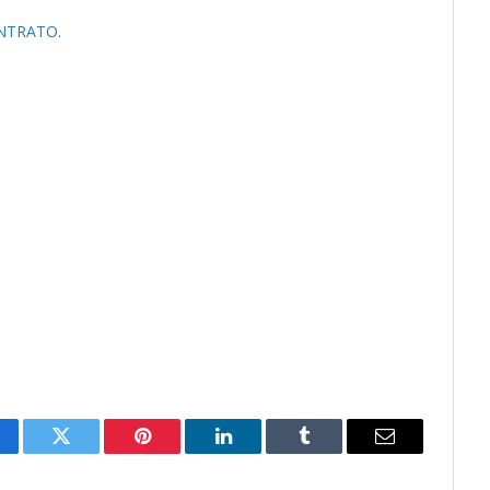
NTRATO.
cebook
Twitter
Pinterest
LinkedIn
Tumblr
Email