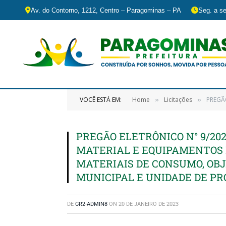
Av. do Contorno, 1212, Centro – Paragominas – PA
Seg. a se
VOCÊ ESTÁ EM:
Home
Licitações
PREGÃO EL
»
»
PREGÃO ELETRÔNICO N° 9/202
MATERIAL E EQUIPAMENTOS 
MATERIAIS DE CONSUMO, OB
MUNICIPAL E UNIDADE DE P
DE
CR2-ADMIN8
ON
20 DE JANEIRO DE 2023