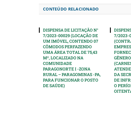
CONTEÚDO RELACIONADO
DISPENSA DE LICITAÇÃO N°
DISPENS
7/2023-00029 (LOCAÇÃO DE
7/2023-
UM IMÓVEL, CONTENDO 07
(CONTR
CÔMODOS PERFAZENDO
EMPRES
UMA ÁREA TOTAL DE 75,43
FORNEC
M², LOCALIZADO NA
GÊNERO
COMUNIDADE
(CARNES
PARAGONORTE I -ZONA
ATENDE
RURAL – PARAGOMINAS -PA,
DA SEC
PARA FUNCIONAR O POSTO
DE INF
DE SAÚDE)
O PERÍO
OITENTA