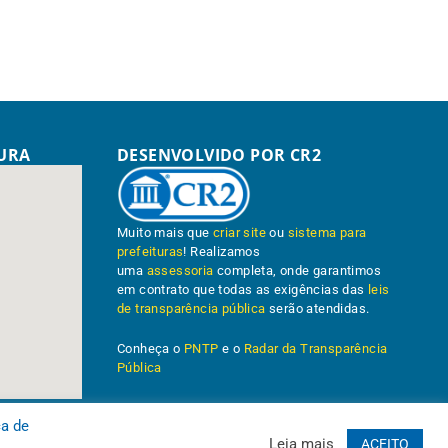
TURA
DESENVOLVIDO POR CR2
Muito mais que
criar site
ou
sistema para
prefeituras
! Realizamos
uma
assessoria
completa, onde garantimos
em contrato que todas as exigências das
leis
de transparência pública
serão atendidas.
Conheça o
PNTP
e o
Radar da Transparência
Pública
ca de
Leia mais
ACEITO