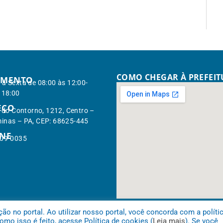
COMO CHEGAR À PREFEI
IMENTO
à Sexta de 08:00 às 12:00-
 18:00
EÇO
. do Contorno, 1212, Centro –
inas – PA, CEP: 68625-445
ONE
309-0035
 no portal. Ao utilizar nosso portal, você concorda com a políti
mo isso é feito, acesse Política de cookies (
Leia mais
). Se você