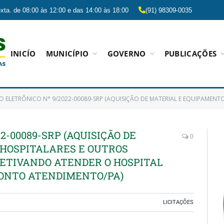
xta. de 08:00 às 12:00 e das 14:00 às 18:00
(91) 98309-0035
INICÍO
MUNICÍPIO
GOVERNO
PUBLICAÇÕES
ETRÔNICO N° 9/2022-00089-SRP (AQUISIÇÃO DE MATERIAL E EQUIPAMENTOS HOSPITALARES E OUTROS MATERIAIS DE CONSUMO, OBJE
2-00089-SRP (AQUISIÇÃO DE
0
HOSPITALARES E OUTROS
JETIVANDO ATENDER O HOSPITAL
RONTO ATENDIMENTO/PA)
LICITAÇÕES