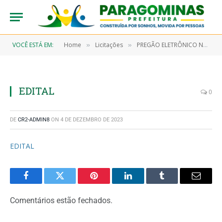
VOCÊ ESTÁ EM:
Home
Licitações
PREGÃO ELETRÔNICO N° 9/2022-00091 (AQUISIÇÃO DE ITENS PARA COMPOR 24.536 (VINTE E QUATRO MIL, QUINHENTOS E TRINTA E SEIS) CESTAS BÁSICAS DESTINADAS AOS SERVIDORES DESTA PREFEITURA, CONFORME PREVÊ A LEI N° 273/2001, QUE SERÃO DISTRIBUIDAS MENSALMENTE EM 06 (SEIS) REMESSAS EM 2023)
»
»
EDITAL
0
DE
CR2-ADMIN8
ON
4 DE DEZEMBRO DE 2023
EDITAL
Facebook
Twitter
Pinterest
LinkedIn
Tumblr
Email
Comentários estão fechados.