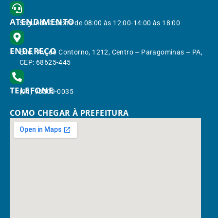
ATENDIMENTO
Segunda à Sexta de 08:00 às 12:00-14:00 às 18:00
ENDEREÇO
End.: Av. do Contorno, 1212, Centro – Paragominas – PA,
CEP: 68625-445
TELEFONE
(91) 98309-0035
COMO CHEGAR À PREFEITURA