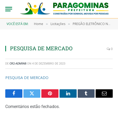
VOCÊ ESTÁ EM:
Home
Licitações
PREGÃO ELETRÔNICO N° 9/2022-00091 (AQUISIÇÃO DE ITENS PARA COMPOR 24.536 (VINTE E QUATRO MIL, QUINHENTOS E TRINTA E SEIS) CESTAS BÁSICAS DESTINADAS AOS SERVIDORES DESTA PREFEITURA, CONFORME PREVÊ A LEI N° 273/2001, QUE SERÃO DISTRIBUIDAS MENSALMENTE EM 06 (SEIS) REMESSAS EM 2023)
»
»
PESQUISA DE MERCADO
0
DE
CR2-ADMIN8
ON
4 DE DEZEMBRO DE 2023
PESQUISA DE MERCADO
Facebook
Twitter
Pinterest
LinkedIn
Tumblr
Email
Comentários estão fechados.