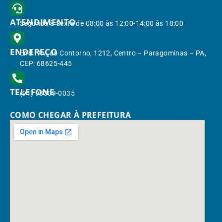
ATENDIMENTO
Segunda à Sexta de 08:00 às 12:00-14:00 às 18:00
ENDEREÇO
End.: Av. do Contorno, 1212, Centro – Paragominas – PA,
CEP: 68625-445
TELEFONE
(91) 98309-0035
COMO CHEGAR À PREFEITURA