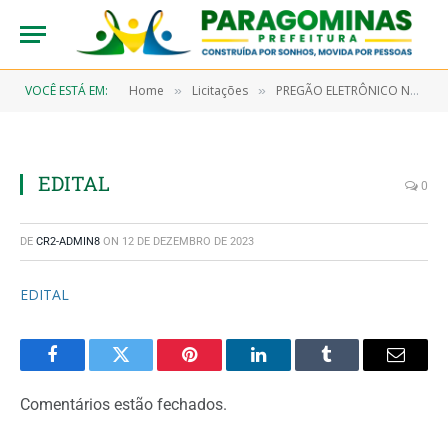
VOCÊ ESTÁ EM:
Home
Licitações
PREGÃO ELETRÔNICO N° 9/2022-00095 (CONTRATAÇÃO DE EMPRESA ESPECIALIZADA NA PRESTAÇÃO DE SERVIÇOS CONTÍNUO DE MANUTENÇÃO PREVENTIVA E CORRETIVA COM FORNECIMENTO DE PEÇAS DOS EQUIPAMENTOS HOSPITALARES E DIVERSOS UTILIZADOS NA SECRETARIA DE SAÚDE, HOSPITAL MUNICIPAL DE PARAGOMINAS E UNIDADE DE PRONTO ATENDIMENTO – UPA)
»
»
EDITAL
0
DE
CR2-ADMIN8
ON
12 DE DEZEMBRO DE 2023
EDITAL
Facebook
Twitter
Pinterest
LinkedIn
Tumblr
Email
Comentários estão fechados.