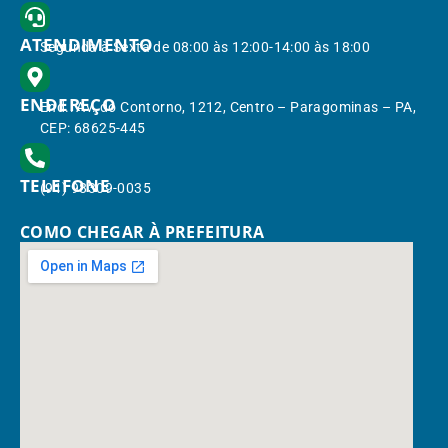
ATENDIMENTO
Segunda à Sexta de 08:00 às 12:00-14:00 às 18:00
ENDEREÇO
End.: Av. do Contorno, 1212, Centro – Paragominas – PA,
CEP: 68625-445
TELEFONE
(91) 98309-0035
COMO CHEGAR À PREFEITURA