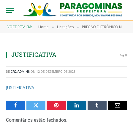
VOCÊ ESTÁ EM:
Home
Licitações
PREGÃO ELETRÔNICO N° 9/2022-00095 (CONTRATAÇÃO DE EMPRESA ESPECIALIZADA NA PRESTAÇÃO DE SERVIÇOS CONTÍNUO DE MANUTENÇÃO PREVENTIVA E CORRETIVA COM FORNECIMENTO DE PEÇAS DOS EQUIPAMENTOS HOSPITALARES E DIVERSOS UTILIZADOS NA SECRETARIA DE SAÚDE, HOSPITAL MUNICIPAL DE PARAGOMINAS E UNIDADE DE PRONTO ATENDIMENTO – UPA)
»
»
JUSTIFICATIVA
0
DE
CR2-ADMIN8
ON
12 DE DEZEMBRO DE 2023
JUSTIFICATIVA
Facebook
Twitter
Pinterest
LinkedIn
Tumblr
Email
Comentários estão fechados.