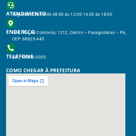
ATENDIMENTO
Segunda à Sexta de 08:00 às 12:00-14:00 às 18:00
ENDEREÇO
End.: Av. do Contorno, 1212, Centro – Paragominas – PA,
CEP: 68625-445
TELEFONE
(91) 98309-0035
COMO CHEGAR À PREFEITURA