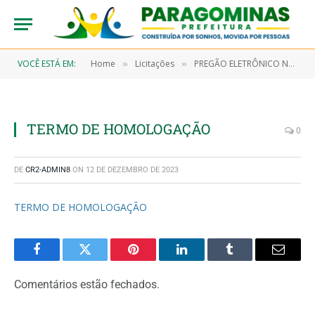
VOCÊ ESTÁ EM:
Home
Licitações
PREGÃO ELETRÔNICO N° 9/2022-00095 (CONTRATAÇÃO DE EMPRESA ESPECIALIZADA NA PRESTAÇÃO DE SERVIÇOS CONTÍNUO DE MANUTENÇÃO PREVENTIVA E CORRETIVA COM FORNECIMENTO DE PEÇAS DOS EQUIPAMENTOS HOSPITALARES E DIVERSOS UTILIZADOS NA SECRETARIA DE SAÚDE, HOSPITAL MUNICIPAL DE PARAGOMINAS E UNIDADE DE PRONTO ATENDIMENTO – UPA)
»
»
TERMO DE HOMOLOGAÇÃO
0
DE
CR2-ADMIN8
ON
12 DE DEZEMBRO DE 2023
TERMO DE HOMOLOGAÇÃO
Facebook
Twitter
Pinterest
LinkedIn
Tumblr
Email
Comentários estão fechados.