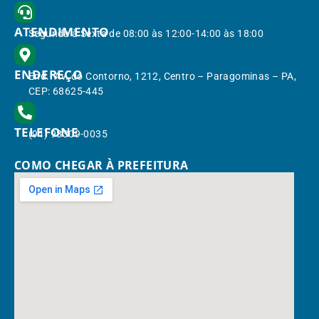
ATENDIMENTO
Segunda à Sexta de 08:00 às 12:00-14:00 às 18:00
ENDEREÇO
End.: Av. do Contorno, 1212, Centro – Paragominas – PA,
CEP: 68625-445
TELEFONE
(91) 98309-0035
COMO CHEGAR À PREFEITURA