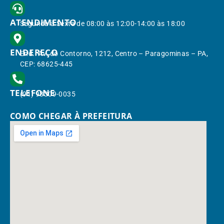
ATENDIMENTO
Segunda à Sexta de 08:00 às 12:00-14:00 às 18:00
ENDEREÇO
End.: Av. do Contorno, 1212, Centro – Paragominas – PA,
CEP: 68625-445
TELEFONE
(91) 98309-0035
COMO CHEGAR À PREFEITURA