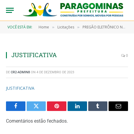
VOCÊ ESTÁ EM:
Home
Licitações
PREGÃO ELETRÔNICO N° 9/2022-00099-SRP (CONTRATAÇÃO DE EMPRESA PARA SERVIÇOS DE HOSPEDAGEM, OBJETIVANDO ATENDER AS SECRETARIAS MUNICIPAIS)
»
»
JUSTIFICATIVA
0
DE
CR2-ADMIN8
ON
4 DE DEZEMBRO DE 2023
JUSTIFICATIVA
Facebook
Twitter
Pinterest
LinkedIn
Tumblr
Email
Comentários estão fechados.