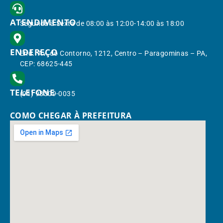
ATENDIMENTO
Segunda à Sexta de 08:00 às 12:00-14:00 às 18:00
ENDEREÇO
End.: Av. do Contorno, 1212, Centro – Paragominas – PA,
CEP: 68625-445
TELEFONE
(91) 98309-0035
COMO CHEGAR À PREFEITURA