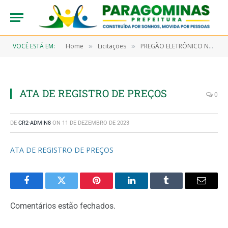
VOCÊ ESTÁ EM:
Home
Licitações
PREGÃO ELETRÔNICO N° 9/2022-00100-SRP (AQUISIÇÃO DE MATERIAIS DE CONSUMO (UNIFORMES TECIDOS E AVIAMENTOS, MATERIAL DE LIMPEZA E PRODUTOS DE HIGIENIZAÇÃO E MATERIAL DE CAMA, MESA E BANHO) PARA SEREM UTILIZADOS NA CONCESSÃO DO BENEFÍCIO EVENTUAL AUXILIO NATALIDADE, NO FORMATO DE KIT ENXOVAL)
»
»
ATA DE REGISTRO DE PREÇOS
0
DE
CR2-ADMIN8
ON
11 DE DEZEMBRO DE 2023
ATA DE REGISTRO DE PREÇOS
Facebook
Twitter
Pinterest
LinkedIn
Tumblr
Email
Comentários estão fechados.