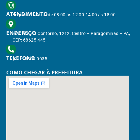
ATENDIMENTO
Segunda à Sexta de 08:00 às 12:00-14:00 às 18:00
ENDEREÇO
End.: Av. do Contorno, 1212, Centro – Paragominas – PA,
CEP: 68625-445
TELEFONE
(91) 98309-0035
COMO CHEGAR À PREFEITURA