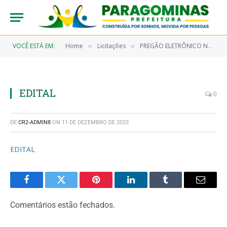
VOCÊ ESTÁ EM:
Home
Licitações
PREGÃO ELETRÔNICO N° 9/2022-00100-SRP (AQUISIÇÃO DE MATERIAIS DE CONSUMO (UNIFORMES TECIDOS E AVIAMENTOS, MATERIAL DE LIMPEZA E PRODUTOS DE HIGIENIZAÇÃO E MATERIAL DE CAMA, MESA E BANHO) PARA SEREM UTILIZADOS NA CONCESSÃO DO BENEFÍCIO EVENTUAL AUXILIO NATALIDADE, NO FORMATO DE KIT ENXOVAL)
»
»
EDITAL
0
DE
CR2-ADMIN8
ON
11 DE DEZEMBRO DE 2023
EDITAL
Facebook
Twitter
Pinterest
LinkedIn
Tumblr
Email
Comentários estão fechados.